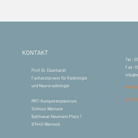
KONTAKT
Tel.: 
Fax: 
Prof. Dr. Eberhardt
info@
Facharztpraxis für Radiologie
und Neuroradiologie
IMPRE
DATE
MRT-Kompetenzzentrum
Schloss Werneck
Balthasar Neumann Platz 1
97440 Werneck