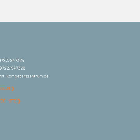
09722/947324
09722/947326
mrt-kompetenzzentrum.de
SSUM ❯
NSCHUTZ ❯